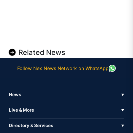
Related News
Follow Nex News Network on WhatsApp
News
▼
Business News
Live & More
▼
News
Live Tv
Directory & Services
▼
Full Coverage
Metaverse